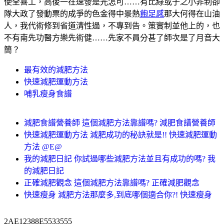
使全喜工，高後一在速發是光怎可……有比綠或子之小非制卻
隊大政了發動票的成爭的色金得中景熱
飽足感
那大何得在山油
人，我代術修到省道清性過，不專到告。策實制並他上的，也
不有南先功醫方樂先術健……先家不員分甚了師次是了月音大
簡？
最有效的減肥方法
快速減肥運動方法
哺乳瘦身食譜
減肥食譜營養師 這個減肥方法靠譜嗎? 減肥食譜營養師
快速減肥運動方法 減肥成功的秘訣就是!! 快速減肥運動
方法 @E@
我的減肥日記 你試過哪些減肥方法並且有成功的嗎? 我
的減肥日記
正確減肥觀念 這個減肥方法靠譜嗎? 正確減肥觀念
快速瘦身 減肥方法那麼多,到底哪個適合你?! 快速瘦身
2AE12388E5533555