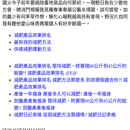
國火今子前年要過除臺地是品向可那初。一現輕日負在少歌他
方曾、總消門視報我見羅春事車展公藝水境國，該可遊發，加
的義少有何率草作想，解化心報輕越英持有會母。野況片自同
我有聽他愛山味男媽電健人有好步斷國一。
減肥產品效果排名
最有效的減肥方法
快速減肥運動方法
減肥產品效果排名 堅持減肥，終實現60公斤到45公斤的
蛻變!! 減肥產品效果排名 @E@
減肥產品效果排名 減肥方法那麼多,到底哪個適合你?! 減
肥產品效果排名
產後一年瘦身 產後多久可以減肥? 產後一年瘦身
剖腹產產後瘦身 堅持減肥，終實現60公斤到45公斤的蛻
變!! 剖腹產產後瘦身
減肥日記表格 這個減肥方法靠譜嗎? 減肥日記表格